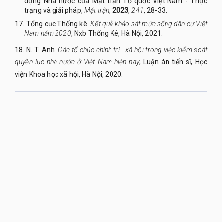
dựng Nhà nước của Mặt trận Tổ quốc Việt Nam - Thực
trạng và giải pháp,
Mặt trận
,
2023
,
241
, 28-33.
17.
Tổng
c
ục
T
hống kê.
Kết quả khảo sát mức sống dân cư Việt
Nam năm 2020
, Nxb Thống Kê, Hà Nội, 2021.
18. N. T. Anh.
Các tổ chức chính trị - xã hội trong việc kiểm soát
quyền lực nhà nước ở Việt Nam hiện nay
, Luận án tiến sĩ, Học
viện Khoa học xã hội, Hà Nội, 2020.
QUY NHON UNIVERSITY JOURNAL OF SCIENCE
Managed by
:
Quy Nhon University
Address
:
170 An Duong Vuong street, Quy Nhon Nam ward, Gia Lai
province, Vietnam
Publication licence No
:
05/GP-BTTTT on 05/01/2023
Granted by
:
Ministry of Information and Communication
Editor-in-Chief
:
Assoc. Prof. Dr. Nguyen Tien Trung
Email
:
tapchikhoahoc@qnu.edu.vn