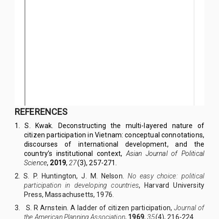
REFERENCES
1.
S. Kwak. Deconstructing the multi-layered nature of
citizen participation in Vietnam: conceptual connotations,
discourses of international development, and the
country’s institutional context,
Asian Journal of Political
Science
,
2019
,
27
(3), 257-271.
2.
S. P. Huntington, J. M. Nelson.
No easy choice: political
participation in developing countries
, Harvard University
Press, Massachusetts, 1976.
3.
S. R Arnstein. A ladder of citizen participation,
Journal of
the American Planning Association
,
1969
,
35
(4), 216-224.