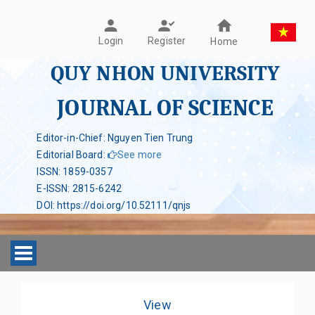
Register
Login
Home
QUY NHON UNIVERSITY
JOURNAL OF SCIENCE
Editor-in-Chief: Nguyen Tien Trung
Editorial Board
:
See more
ISSN
:
1859-0357
E-ISSN
:
2815-6242
DOI
:
https://doi.org/10.52111/qnjs
Toggle navigation
View