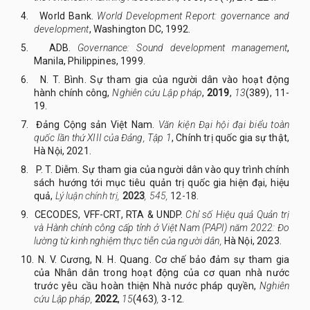
4.
World Bank.
World Development Report: governance and
development
, Washington DC, 1992.
5.
ADB.
Governance: Sound development management
,
Manila, Philippines, 1999.
6.
N. T. Bình.
Sự tham gia của người dân vào hoạt động
hành chính công,
Nghiên cứu Lập pháp
,
2019
,
13
(389), 11-
19.
7.
Đảng Cộng sản Việt Nam.
Văn kiện Đại hội đại biểu toàn
quốc lần thứ XIII của Đảng, Tập 1
, Chính trị quốc gia sự thật,
Hà Nội, 2021.
8.
P. T. Diễm. Sự tham gia của người dân vào quy trình chính
sách hướng tới mục tiêu quản trị quốc gia hiện đại, hiệu
quả,
Lý luận chính trị,
2023
, 545,
12-18.
9.
CECODES, VFF-CRT, RTA & UNDP.
Chỉ số Hiệu quả Quản trị
và Hành chính công cấp tỉnh ở Việt Nam (PAPI) năm 2022: Đo
lường từ kinh nghiệm thực tiễn của người dân,
Hà Nội, 2023.
10.
N. V. Cương, N. H. Quang.
Cơ chế bảo đảm sự tham gia
của Nhân dân trong hoạt động của cơ quan nhà nước
trước yêu cầu hoàn thiện Nhà nước pháp quyền,
Nghiên
cứu Lập pháp,
2022
,
15
(463)
,
3-12.