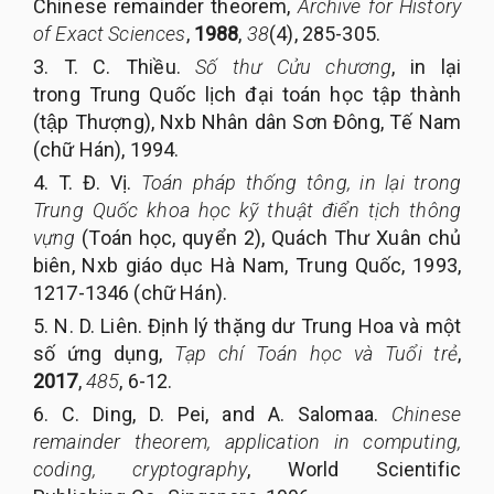
Chinese remainder theorem,
Archive for History
of Exact Sciences
,
1988
,
38
(4), 285-305.
3. T. C. Thiều.
Số thư Cửu chương
, in lại
trong Trung Quốc lịch đại toán học tập thành
(tập Thượng), Nxb Nhân dân Sơn Đông, Tế Nam
(chữ Hán), 1994.
4. T. Đ. Vị.
Toán pháp thống tông, in lại trong
Trung Quốc khoa học kỹ thuật điển tịch thông
vựng
(Toán học, quyển 2), Quách Thư Xuân chủ
biên, Nxb giáo dục Hà Nam, Trung Quốc, 1993,
1217-1346 (chữ Hán).
5. N. D. Liên. Định lý thặng dư Trung Hoa và một
số ứng dụng,
Tạp chí Toán học và Tuổi trẻ
,
2017
,
485
, 6-12.
6. C. Ding, D. Pei, and A. Salomaa.
Chinese
remainder theorem, application in computing,
coding, cryptography
, World Scientific