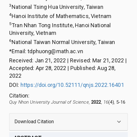
3
National Tsing Hua University, Taiwan
4
Hanoi Institute of Mathematics, Vietnam
5
Tran Nhan Tong Institute, Hanoi National
University, Vietnam
6
National Taiwan Normal University, Taiwan
*Email:
tdphuong@math.ac.vn
Received
:
Jan 21, 2022
|
Revised
:
Mar 21, 2022
|
Accepted
:
Apr 28, 2022
|
Published
:
Aug 28,
2022
DOI:
https://doi.org/10.52111/qnjs.2022.16401
Citation
:
Quy Nhon University Journal of Science,
2022
, 16
(4)
,
5-16
Download Citation