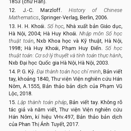
1853 (chữ Hán).
12. J.-C. Marzloff.
History of Chinese
Mathematics
, Springer-Verlag, Berlin, 2006.
13. H. H. Khoái.
Số học
, Nhà xuất bản Giáo dục,
Hà Nội, 2004; Hà Huy Khoái.
Nhập môn Số học
thuật toán
, Nxb Khoa học và Kỹ thuật, Hà Nội,
1998; Hà Huy Khoái, Phạm Huy Điển.
Số học
thuật toán: Cơ sở lý thuyết và tính toán thực hành
,
Nxb Đại học Quốc gia Hà Nội, Hà Nội, 2003.
14. P. G. Kỷ.
Đại thành toán học chỉ minh
, Bản viết
tay, khoảng 1840, Thư viện Viện nghiên cứu Hán
Nôm, A.1555, Bản thảo bản dịch của Phạm Vũ
Lộc, 2018.
15.
Lập thành toán pháp
, Bản viết tay. Không rõ
tác giả và năm viết, Thư viện Viện nghiên cứu
Hán Nôm, kí hiệu VHv.497, Bản thảo bản dịch
của Phan Thị Ánh Tuyết, 2017.