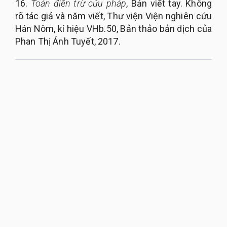
16.
Toán điền trừ cửu pháp
, Bản viết tay. Không
rõ tác giả và năm viết, Thư viện Viện nghiên cứu
Hán Nôm, kí hiệu VHb.50, Bản thảo bản dịch của
Phan Thị Ánh Tuyết, 2017.
QUY NHON UNIVERSITY JOURNAL OF SCIENCE
Managed by
:
Quy Nhon University
Address
:
170 An Duong Vuong street, Quy Nhon Nam ward, Gia Lai
province, Vietnam
Publication licence No
:
05/GP-BTTTT on 05/01/2023
Granted by
:
Ministry of Information and Communication
Editor-in-Chief
:
Assoc. Prof. Dr. Nguyen Tien Trung
Email
:
tapchikhoahoc@qnu.edu.vn
Phone
:
+84 256 3846 817
Website
:
https://qnujs.vn
Copyright ©2019
Quy Nhon University. All Rights Reserved