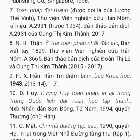
Publishing Co., Singapore, 1996.
7.
Toán pháp đại thành
(được coi là của Lương
Thế Vinh), Thư viện Viện nghiên cứu Hán Nôm,
kí hiệu: A.2931 (trước 1934), Bản thảo bản dịch
A.2931 của Cung Thị Kim Thành, 2017.
8. N. H. Thận.
Ý Trai toán pháp nhất đắc lục
, Bản
viết tay, 1829. Thư viện Viện nghiên cứu Hán
Nôm, A.3665, Bản thảo bản dịch của Đoàn Thị Lệ
và Cung Thị Kim Thành (2015 - 2017).
9. H. X. Hãn. Hàn Tín điểm binh,
báo Khoa học
,
1943
,
2
(13-14), 1-7.
10. D. Huy.
Dương Huy toán pháp, in lại trong
Trung Quốc lịch đại toán học tập thành
,
Nxb Nhân dân Sơn Đông, Tế Nam, 1994, quyển
Thượng (chữ Hán).
11. C. Mật.
Chi nhã đường tạp sao
, 1290, quyển
Hạ, in lại trong Việt Nhã Đường tùng thư (tập 1),