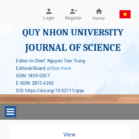
Register
Login
Home
QUY NHON UNIVERSITY
JOURNAL OF SCIENCE
Editor-in-Chief: Nguyen Tien Trung
Editorial Board
:
See more
ISSN
:
1859-0357
E-ISSN
:
2815-6242
DOI
:
https://doi.org/10.52111/qnjs
Toggle navigation
View