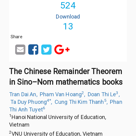
524
Download
13
Share
The Chinese Remainder Theorem
in Sino–Nom mathematics books
2
3
Tran Dai An
,
Pham Van Hoang
,
Doan Thi Le
,
4
*
5
Ta Duy Phuong
,
Cung Thi Kim Thanh
,
Phan
6
Thi Anh Tuyet
1
Hanoi National University of Education,
Vietnam
2
VNU University of Education, Vietnam