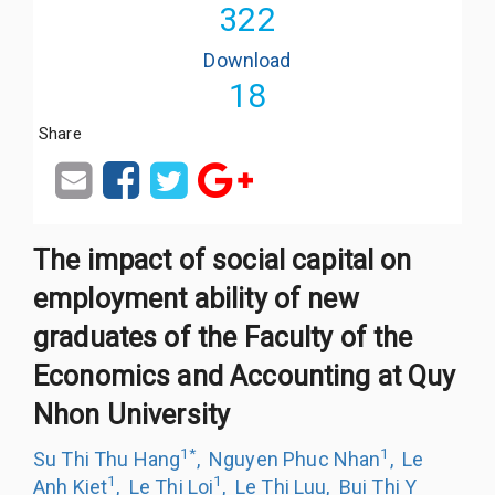
322
Download
18
Share
The impact of social capital on
employment ability of new
graduates of the Faculty of the
Economics and Accounting at Quy
Nhon University
1
*
1
Su Thi Thu Hang
,
Nguyen Phuc Nhan
,
Le
1
1
Anh Kiet
,
Le Thi Loi
,
Le Thi Luu
,
Bui Thi Y