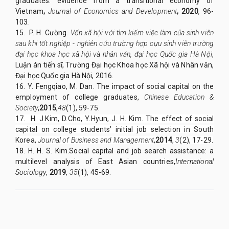
graduates: evidence from a transitional economy of
Vietnam
,
Journal of Economics and Development
, 2020
,
96-
103
.
15. P. H. Cường.
Vốn xã hội với tìm kiếm việc làm
c
ủa sinh viên
sau khi tốt nghiệp - nghiên cứu trường hợp cựu sinh viên trường
đại học khoa học xã hội và nhân văn, đại học Quốc gia Hà Nội
,
Luận án tiến sĩ, Trường Đại học Khoa học Xã hội và Nhân văn,
Đại học Quốc gia Hà Nội, 2016.
16. Y. Fengqiao, M. Dan. The impact of social capital on the
employment of college graduates,
Chinese Education &
Society
,
2015
,
48
(1), 59-75.
1
7
.
H. J.
Kim, D.
Cho, Y.
Hyun,
J.
H
.
Kim. The effect of social
capital on college students’ initial job selection in South
Korea
,
Journal of Business and Management
,
2014
,
3
(2), 17-29.
18. H. H. S. Kim.Social capital and job search assistance: a
multilevel analysis of East Asian countries,
International
Sociology
,
20
19
,
35
(1), 45-69.