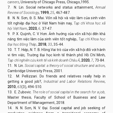
careers
, University of Chicago Press, Chicago,1995.
7. N. Lin. Social networks and status attainment,
Annual
Review of Soci
o
logy
,
1999
,
25
, 467-487.
8. N. N. Sơn, Đ. S. Mai. Vốn xã hội và việc làm của sinh viên
tốt nghiệp đại học ở Việt Nam hiện nay,
Tạp chí khoa học xã
hội Việt Nam
,
2020
,
6
,
37-47.
9. P. X. Quỳnh, C. V. Hơn. Ảnh hưởng của vốn xã hội đến khả
năng tìm việc làm của sinh viên tốt nghiệp,
Tạp chí Khoa học
Đại học Đồng Tháp
,
2018
,
33
, 35-44.
10. T. T. Hiệp, N. T. B. Hồng.Vai trò của vốn xã hội đối với hành
vi tìm việc, Trường Đại học kinh tế thành phố Hồ Chí Minh,
Tạp chí nghiên cứu kinh tế và kinh doanh Châu Á
,
2020
,
7
, 73-84.
11. N. Lin.
Social capital: a theory of social structure and action
,
Cambridge University Press, 2001.
12. M. Pellizzari. Do friends and relatives really help in
getting a good job?,
Industrial and Labor Relations Review
,
2010
,
63
(3), 494-510.
13. E. Zubovic.
The role of social capital in the search for a job
,
Master thesis
,
Faculty of School of Business and Law
Department of Management, 2018.
14. N. N. Sơn, N. V. Đại. Social capital and job seeking of