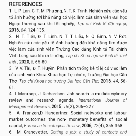
REFERENCES
1. L. P. Lan, C. T. M. Phương, N. T. K. Trinh. Nghiên cứu các yếu
tố ảnh hưởng tới khả năng có việc làm của sinh viên Đại học
Ngoại thương sau khi tốt nghiệp,
Tạp chí Kinh tế đối ngoại
,
2016
,
84,
124-135.
2. N. T. Tiến,
Đ. T. Linh, N. T. T. Liễu, N. Q. Bình, N. V. Rớt
.
Nghiên cứu các yếu tố ảnh hưởng đến khả năng tìm được
việc làm của sinh viên Trường Cao đẳng Kinh tế Tài chính
Vĩnh Long sau khi ra trường,
Tạp chí Khoa học và Kinh tế phát
triển
,
2020
,
8
, 65-80.
3. V. V. Tài, Đ. T. Huyền. Phân tích thống kê tỉ lệ có việc làm
của sinh viên Khoa Khoa học Tự nhiên, Trường Đại học Cần
Thơ
, Tạp chí Khoa học trường Đại học Cần Thơ,
2016
,
44
, 56-
61.
4. L.Manroop, J. Richardson. Job search: a multidisciplinary
review and research agenda,
International Journal of
Management Reviews
,
201
5
,
18
(2), 206–227.
5. A. Franzen,D. Hangartner. Social networks and labour
market outcomes: the non- monetary benefits of social
capital,
European Sociological Review
,
2006
,
22
(4), 355-368.
6. M. Granovetter.
Getting a job: a study of contacts and