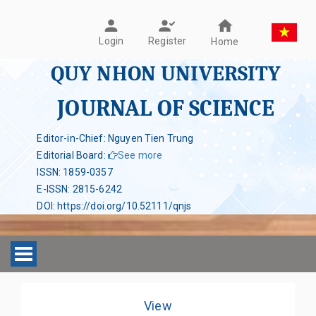
Register
Login
Home
QUY NHON UNIVERSITY
JOURNAL OF SCIENCE
Editor-in-Chief: Nguyen Tien Trung
Editorial Board
:
See more
ISSN
:
1859-0357
E-ISSN
:
2815-6242
DOI
:
https://doi.org/10.52111/qnjs
Toggle navigation
View