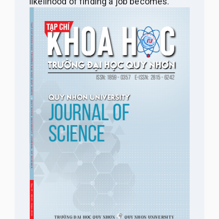
likelihood of finding a job
becomes
.