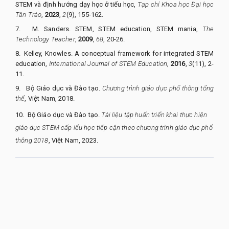
STEM và định hướng dạy học ở tiểu học,
Tạp chí Khoa học Đại học
Tân Trào
,
2023
,
2
(9), 155-162.
7.
M. Sanders. STEM, STEM education, STEM mania,
The
Technology Teacher
,
2009
,
68
, 20-26.
8.
Kelley, Knowles. A conceptual framework for integrated STEM
education,
International Journal of STEM Education
,
2016
,
3
(11), 2-
11.
9.
Bộ Giáo dục và Đào tạo.
Chương trình giáo dục phổ thông tổng
thể
, Việt Nam, 2018.
10.
Bộ Giáo dục và Đào tạo.
Tài liệu tập huấn triển khai thực hiện
giáo dục STEM cấp iểu học tiếp cận theo chương trình giáo dục phổ
thông 2018
, Việt Nam, 2023.
QUY NHON UNIVERSITY JOURNAL OF SCIENCE
Managed by
:
Quy Nhon University
Address
:
170 An Duong Vuong street, Quy Nhon Nam ward, Gia Lai