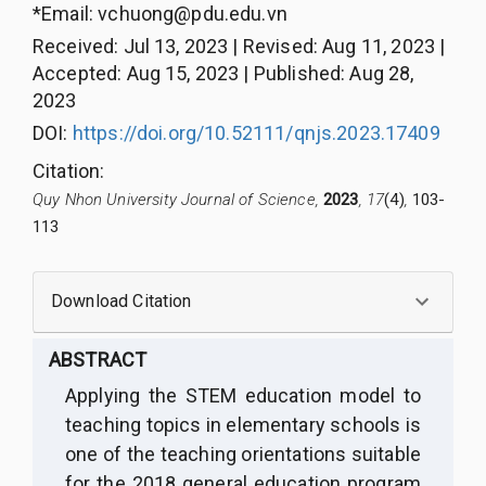
*Email:
vchuong@pdu.edu.vn
Received
:
Jul 13, 2023
|
Revised
:
Aug 11, 2023
|
Accepted
:
Aug 15, 2023
|
Published
:
Aug 28,
2023
DOI:
https://doi.org/10.52111/qnjs.2023.17409
Citation
:
Quy Nhon University Journal of Science,
2023
, 17
(4)
,
103-
113
Download Citation
ABSTRACT
Applying the STEM education model to
teaching topics in elementary school
s
is
one of the teaching orientations suitable
for the 2018 general education program