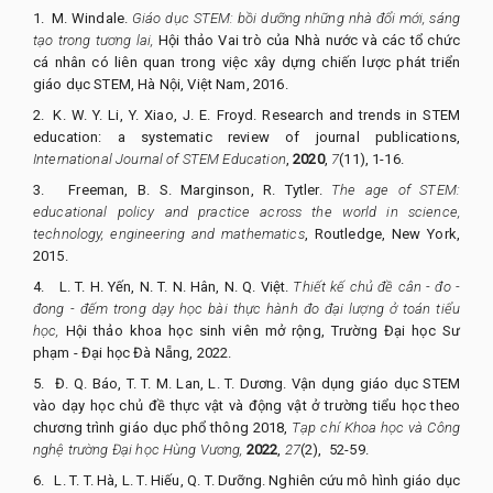
1.
M. Windale.
Giáo dục STEM: bồi dưỡng những nhà đổi mới, sáng
tạo trong tương lai,
Hội thảo Vai trò của Nhà nước và các tổ chức
cá nhân có liên quan trong việc xây dựng chiến lược phát triển
giáo dục STEM, Hà Nội, Việt Nam, 2016.
2.
K. W. Y. Li, Y. Xiao, J. E. Froyd. Research and trends in STEM
education: a systematic review of journal publications,
International Journal of STEM Education
,
2020
,
7
(11), 1-16.
3.
Freeman, B. S. Marginson, R. Tytler.
The age of STEM:
educational policy and practice across the world in science,
technology, engineering and mathematics
, Routledge, New York,
2015.
4.
L. T. H. Yến, N. T. N. Hân, N. Q. Việt.
Thiết kế chủ đề cân - đo -
đong - đếm trong dạy học bài thực hành đo đại lượng ở toán tiểu
học,
Hội thảo khoa học sinh viên mở rộng, Trường Đại học Sư
phạm - Đại học Đà Nẵng, 2022.
5.
Đ. Q. Báo, T. T. M. Lan, L. T. Dương. Vận dụng giáo dục STEM
vào dạy học chủ đề thực vật và động vật ở trường tiểu học theo
chương trình giáo dục phổ thông 2018,
Tạp chí Khoa học và Công
nghệ trường Đại học Hùng Vương,
2022
,
27
(2),
52-59.
6.
L. T. T. Hà, L. T. Hiếu, Q. T. Dưỡng. Nghiên cứu mô hình giáo dục