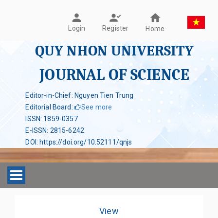
Register
Login
Home
QUY NHON UNIVERSITY
JOURNAL OF SCIENCE
Editor-in-Chief: Nguyen Tien Trung
Editorial Board
:
See more
ISSN
:
1859-0357
E-ISSN
:
2815-6242
DOI
:
https://doi.org/10.52111/qnjs
Toggle navigation
View