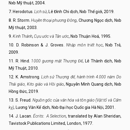
Nxb Mỹ thuật, 2004.
7.
Herodotus.
Lịch sử
, Lê Đình Chi dịch, Nxb Thế giới, 2019.
8.
R. Storm.
Huyền thoại phương Đông
, Chương Ngọc dịch, Nxb
Mỹ thuật, 2003.
9.
Kinh Thánh
,
Cựu ước và Tân ước
, Nxb Thuận Hoá, 1995.
10.
D. Robinson & J. Groves.
Nhập môn triết học
, Nxb Trẻ,
2009.
11.
R. Hind.
1000 gương mặt Thượng Đế
, Lê Thành dịch, Nxb
Mỹ Thuật, 2010.
12.
K. Amstrong.
Lịch sử Thượng đế, hành trình 4.000 năm Do
Thái giáo, Kito giáo và Hồi giáo
, Nguyễn Minh Quang dịch, Nxb
Hồng Đức, 2019.
13.
S. Freud.
Nguồn gốc của văn hóa và tôn giáo (Vật tổ và Cấm
kỵ)
, Lương Văn Kế dịch, Nxb Đại học Quốc gia Hà Nội, 2001.
14.
J. Lacan.
Écrits
:
A Selection
, translated by Alan Sheridan,
Tavistock Publications Limited, London, 1977.