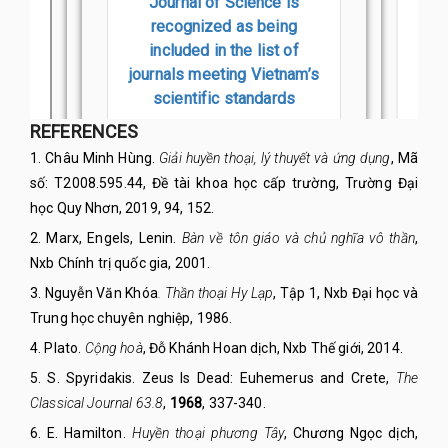
REFERENCES
1.
Châu Minh Hùng.
Giải huyền thoại, lý thuyết và ứng dụng
, Mã
số: T2008.595.44, Đề tài khoa học cấp trường, Trường Đại
học Quy Nhơn, 2019, 94, 152.
2.
Marx, Engels, Lenin
.
Bàn về tôn giáo và chủ nghĩa vô thần
,
Nxb
Chính trị quốc gia
, 2001.
3.
Nguyễn Văn Khóa
. Thần thoại Hy Lạp
, Tập 1, Nxb Đại học và
Trung học chuyên nghiệp, 1986.
4.
Plato.
Cộng hoà
, Đỗ Khánh Hoan dịch, Nxb Thế giới, 2014.
5.
S. Spyridakis. Zeus Is Dead: Euhemerus and Crete,
The
Classical Jo
urnal 63.8
,
1968
, 337-340.
6.
E. Hamilton.
Huyền thoại phương Tây
, Chương Ngọc dịch,