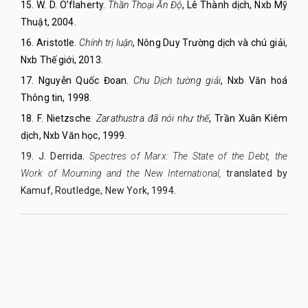
15.
W. D. O’flaherty.
Thần Thoại Ấn Độ
, Lê Thành dịch, Nxb Mỹ
Thuật, 2004.
16.
Aristotle.
Chính trị luận
, Nông Duy Trường dịch và chú giải,
Nxb Thế giới, 2013.
17.
Nguyễn Quốc Đoan.
Chu Dịch tường giải
, Nxb Văn hoá
Thông tin, 1998.
18.
F. Nietzsche
. Zarathustra đã nói như thế
, Trần Xuân Kiêm
dịch, Nxb Văn học, 1999.
19. J. Derrida.
Spectres of Marx: The State of the Debt, the
Work of Mourning and the New International,
translated by
Kamuf, Routledge, New York, 1994.
QUY NHON UNIVERSITY JOURNAL OF SCIENCE
Managed by
:
Quy Nhon University