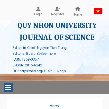
Register
Login
Home
QUY NHON UNIVERSITY
JOURNAL OF SCIENCE
Editor-in-Chief: Nguyen Tien Trung
Editorial Board
:
See more
ISSN
:
1859-0357
E-ISSN
:
2815-6242
DOI
:
https://doi.org/10.52111/qnjs
Toggle navigation
View