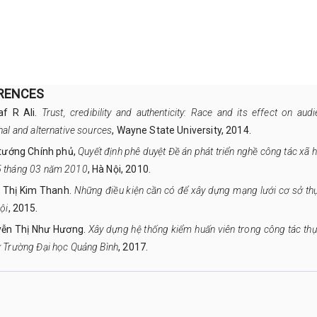
RENCES
af R Ali.
Trust, credibility and authenticity: Race and its effect on a
onal and alternative sources
, Wayne State University, 2014.
 tướng Chính phủ,
Quyết định phê duyệt Đề án phát triển nghề công tác x
5 tháng 03 năm 2010
, Hà Nội, 2010.
 Thị Kim Thanh.
Những điều kiện cần có để xây dựng mạng lưới cơ sở th
ội
, 2015.
yễn Thị Như Hương.
Xây dựng hệ thống kiểm huấn viên trong công tác thự
ở Trường Đại học Quảng Bình
, 2017.