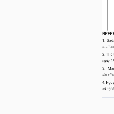
REFE
1. Sad
traditi
2. Thủ
ngày 2
3.
Mai
tác xã h
4. Ngu
xã hội 