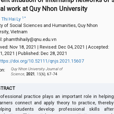
al work at Quy Nhon University
1
*
Thi Hai Ly
ty of Social Sciences and Humanities, Quy Nhon
rsity, Vietnam
l:
phamthihaily@qnu.edu.vn
ived
:
Nov 18, 2021
|
Revised
:
Dec 04, 2021
|
Accepted
:
1, 2021
|
Published
:
Dec 28, 2021
ttps://doi.org/10.52111/qnjs.2021.15607
Quy Nhon University Journal of
ion
:
Science,
2021
, 15
(6)
,
67-74
STRACT
rofessional practice plays an important role in helping
earners connect and apply theory to practice, thereby
elping students develop professional skills after