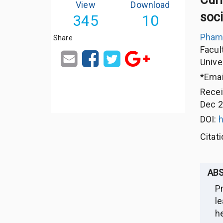
View
Download
soci
345
10
Pham 
Share
Facul
Unive
*Emai
Rece
Dec 2
DOI:
h
Citat
AB
P
l
h