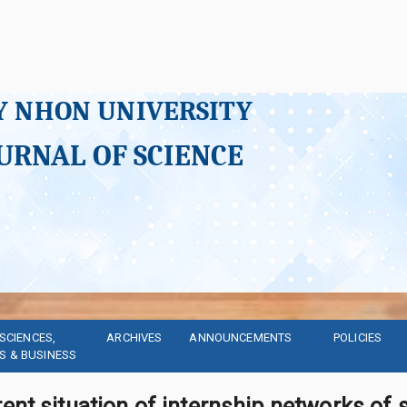
Y NHON UNIVERSITY
URNAL OF SCIENCE
SCIENCES, 
ARCHIVES
ANNOUNCEMENTS
POLICIES
S & BUSINESS
ent situation of internship networks of 