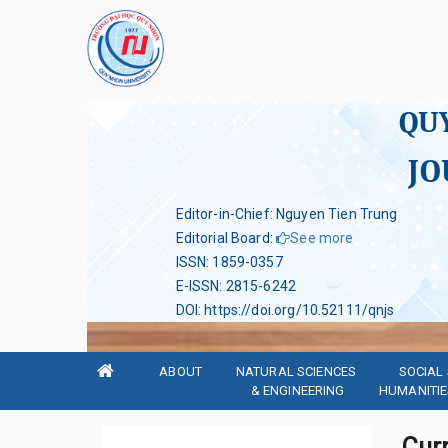
QU
JO
Editor-in-Chief: Nguyen Tien Trung
Editorial Board
:
See more
ISSN
:
1859-0357
E-ISSN
:
2815-6242
DOI
:
https://doi.org/10.52111/qnjs
ABOUT
NATURAL SCIENCES 
SOCIAL 
& ENGINEERING
HUMANITIE
Curr