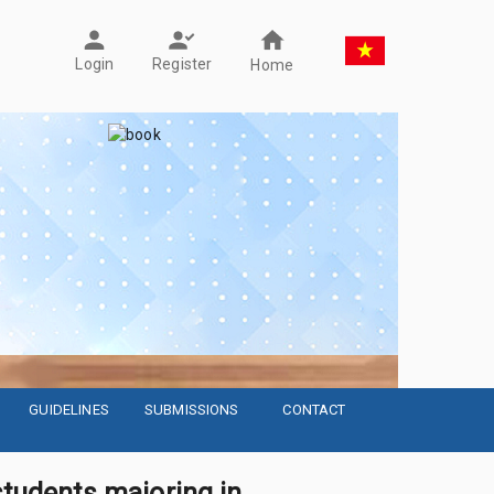
Register
Login
Home
GUIDELINES
SUBMISSIONS
CONTACT
students majoring in