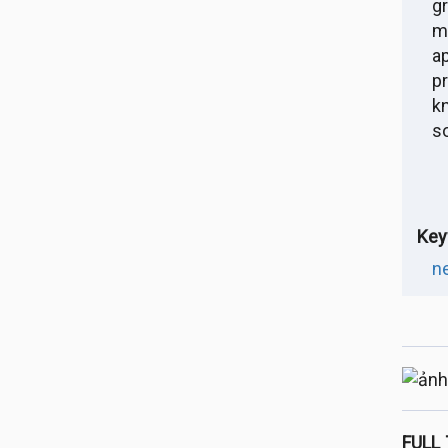
g
m
a
pr
k
s
Key
n
FULL