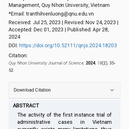
Management, Quy Nhơn University, Vietnam
*Email:
tranthihienluong@qnu.edu.vn
Received
:
Jul 25, 2023
|
Revised
:
Nov 24, 2023
|
Accepted
:
Dec 01, 2023
|
Published
:
Apr 28,
2024
DOI:
https://doi.org/10.52111/qnjs.2024.18203
Citation
:
Quy Nhon University Journal of Science,
2024
, 18
(2)
,
35-
52
Download Citation
ABSTRACT
T
he activit
y
of the first instance trial of
administrative cases in Vietnam