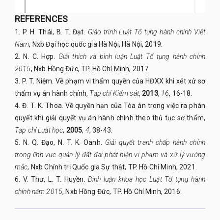
REFERENCES
1. P. H. Thái, B. T. Đạt.
Giáo trình Luật Tố tụng hành chính Việt
Nam
, Nxb Đại học quốc gia Hà Nội, Hà Nội, 2019.
2. N. C. Hợp.
Giải thích và bình luận Luật Tố tụng hành chính
2015
, Nxb Hồng Đức, TP. Hồ Chí Minh, 2017.
3. P. T. Niệm. Về phạm vi thẩm quyền của HĐXX khi xét xử sơ
thẩm vụ án hành chính,
Tạp chí Kiểm sát
,
2013
,
16
, 16-18.
4. Đ. T. K. Thoa. Về quyền hạn của Tòa án trong việc ra phán
quyết khi giải quyết vụ án hành chính theo thủ tục sơ thẩm,
Tạp chí Luật học
,
2005
,
4
, 38-43.
5. N. Q. Đạo, N. T. K. Oanh.
Giải quyết tranh chấp hành chính
trong lĩnh vực quản lý đất đai phát hiện vi phạm và xử lý vướng
mắc
, Nxb Chính trị Quốc gia Sự thật, TP. Hồ Chí Minh, 2021.
6. V. Thư, L. T. Huyền.
Bình luận khoa học Luật Tố tụng hành
chính năm 2015
, Nxb Hồng Đức, TP. Hồ Chí Minh, 2016.