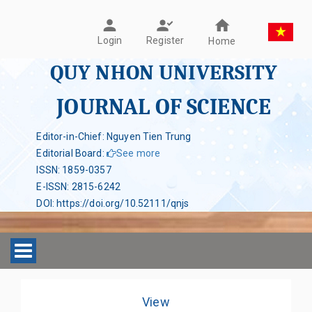
Register
Login
Home
QUY NHON UNIVERSITY
JOURNAL OF SCIENCE
Editor-in-Chief: Nguyen Tien Trung
Editorial Board
:
See more
ISSN
:
1859-0357
E-ISSN
:
2815-6242
DOI
:
https://doi.org/10.52111/qnjs
Toggle navigation
View