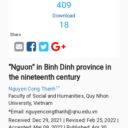
409
Download
18
Share
“Nguon” in Binh Dinh province in
the nineteenth century
1
*
Nguyen Cong Thanh
Faculty of Social and Humanities, Quy Nhon
University, Vietnam
*Email:
nguyencongthanh@qnu.edu.vn
Received
:
Dec 29, 2021
|
Revised
:
Feb 25, 2022
|
Accepted
:
Mar 09, 2022
|
Published
:
Apr 30,