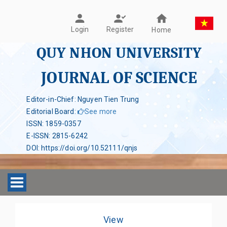
Register
Login
Home
QUY NHON UNIVERSITY
JOURNAL OF SCIENCE
Editor-in-Chief: Nguyen Tien Trung
Editorial Board
:
See more
ISSN
:
1859-0357
E-ISSN
:
2815-6242
DOI
:
https://doi.org/10.52111/qnjs
Toggle navigation
View