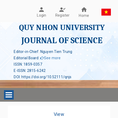
Register
Login
Home
QUY NHON UNIVERSITY
JOURNAL OF SCIENCE
Editor-in-Chief: Nguyen Tien Trung
Editorial Board
:
See more
ISSN
:
1859-0357
E-ISSN
:
2815-6242
DOI
:
https://doi.org/10.52111/qnjs
Toggle navigation
View