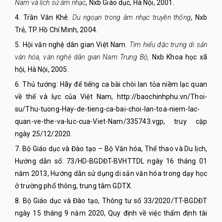
Nam và lịch sử âm nhạc
, Nxb Giáo dục, Hà Nội, 2001.
4. Trần Văn Khê.
Du ngoạn trong âm nhạc truyền thống
, Nxb
Trẻ, TP. Hồ Chí Minh, 2004.
5. Hội văn nghệ dân gian Việt Nam.
Tìm hiểu đặc trưng di sản
văn hóa, văn nghệ dân gian Nam Trung Bộ,
Nxb Khoa học xã
hội, Hà Nội, 2005.
6. Thủ tướng: Hãy để tiếng ca bài chòi lan tỏa niềm lạc quan
về thế và lực của Việt Nam, http://baochinhphu.vn/Thoi-
su/Thu-tuong-Hay-de-tieng-ca-bai-choi-lan-toa-niem-lac-
quan-ve-the-va-luc-cua-Viet-Nam/335743.vgp, truy cập
ngày 25/12/2020.
7. Bộ Giáo dục và Đào tạo – Bộ Văn hóa, Thể thao và Du lịch,
Hướng dẫn số: 73/HD-BGDĐT-BVHTTDL ngày 16 tháng 01
năm 2013, Hướng dẫn sử dụng di sản văn hóa trong dạy học
ở trường phổ thông, trung tâm GDTX.
8. Bộ Giáo dục và Đào tạo, Thông tư số 33/2020/TT-BGDĐT
ngày 15 tháng 9 năm 2020, Quy định về việc thẩm định tài